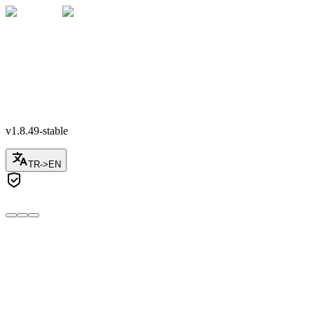
🇹🇷
+90
v1.8.49-stable
TR
->
EN