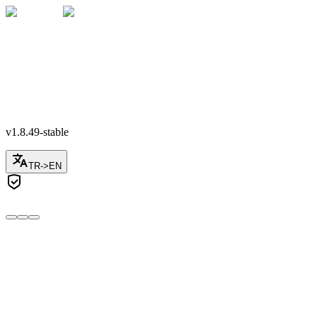
🇹🇷
+90
v1.8.49-stable
TR
->
EN